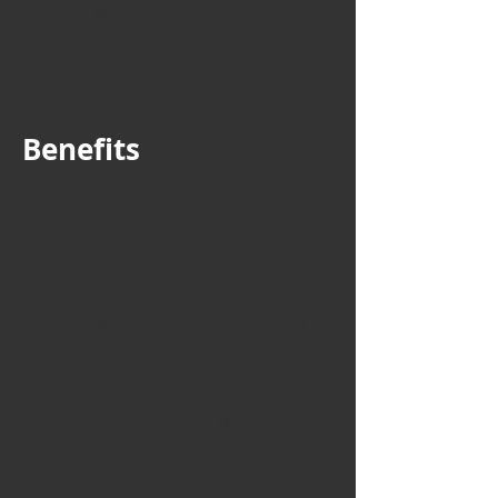
• Talent, Menschen zu führen, zu
motivieren und zu begeistern
Benefits
• Entwicklungsmöglichkeiten und
Freiraum
in einem aufstrebenden
Handelsunternehmen
• unbefristeter Anstellungsvertrag
• attraktives Gehaltsmodell
• Urlaubs-, Weihnachts und
Fahrtgeld
• Dienstrad-Leasing