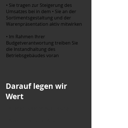
• Sie tragen zur Steigerung des
Umsatzes bei in dem • Sie an der
Sortimentsgestaltung und der
Warenpräsentation aktiv mitwirken
• Im Rahmen Ihrer
Budgetverantwortung treiben Sie
die Instandhaltung des
Betriebsgebäudes voran
Darauf legen wir
Wert
• Abgeschlossene Ausbildung
• Ausbilderschein ( Ada )