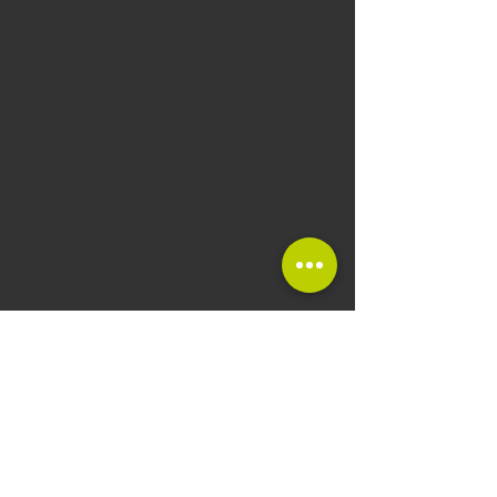
• moderne und ergonomische
Arbeitsplätze
• Mitarbeiter-Benefits
Tankgutscheine, VL und
Mitarbeiterrabatte
• Obstkorb, kostenfreie
Heißgetränke und Wasser
• Kostenfreie Mitarbeiterparkplätze
• Firmenevents, wie Teamausflüge,
Sommerfeste und Weihnachtsfeiern
Weitere Benefits