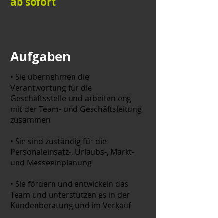
ab sofort
Aufgaben
• Sie übernehmen die
Verantwortung für die
Geschäftsstelle und arbeiten eng
mit der Team- und Geschäftsleitung
zusammen
• Sie sind zuständig für die
Personaleinsatz-, Urlaubs-, Markt-
und Messeeinplanung
• Sie fördern und entwickeln das
Team und unterstützen es in der
Kundenberatung und im Verkauf