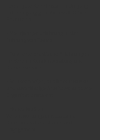
• Sehr gute Kenntnisse im Umgang
mit den gängigen Microsoft-Office-
Produkten
• Mehrjährige Erfahrung in der
Führung von Teams
• Fundierte praktische Erfahrungen
im Bereich Kundenberatung und
Kundenservice
• Selbstständige, qualitätsbewusste
und zuverlässige Arbeitsweise sowie
Organisationstalent
• Hohes Maß an
Verantwortungsbewusstsein,
Kommunikationsstärke und
Engagement