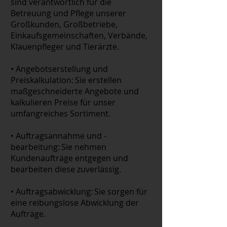
sind verantwortlich für die
Betreuung und Pflege unserer
Großkunden, Großbetriebe,
Einkaufsgemeinschaften, Verbände,
Klauenpfleger und Tierärzte.
• Angebotserstellung und
Preiskalkulation: Sie erstellen
maßgeschneiderte Angebote und
kalkulieren Preise für unser
umfangreiches Sortiment.
• Auftragsannahme und -
bearbeitung: Sie nehmen
Kundenaufträge entgegen und
bearbeiten diese zuverlässig.
• Auftragsabwicklung: Sie sorgen für
eine reibungslose Abwicklung der
Aufträge.