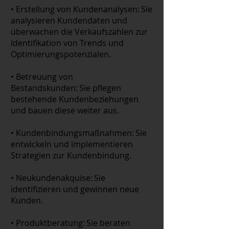
• Erstellung von Kundenanalysen: Sie
analysieren Kundendaten und
überwachen die Verkaufszahlen zur
Identifikation von Trends und
Optimierungspotenzialen.
• Betreuung von
Bestandskunden: Sie pflegen
bestehende Kundenbeziehungen
und bauen diese weiter aus.
• Kundenbindungsmaßnahmen: Sie
entwickeln und implementieren
Strategien zur Kundenbindung.
• Neukundenakquise: Sie
identifizieren und gewinnen neue
Kunden.
• Produktberatung: Sie beraten