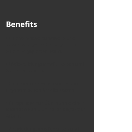
Benefits
• Eine verantwortungsvolle und
abwechslungsreiche Tätigkeit in
einem engagierten Team.
• Weiterbildungsmöglichkeiten und
Karrierechancen.
• Ein modernes Arbeitsumfeld mit
ergonomischen Arbeitsplätzen
• Perspektive zur Übernahme einer
leitenden Funktion bei erfolgreicher
Arbeit.
• Entwicklungsmöglichkeiten und