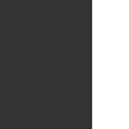
Business Administration, Marketing
oder eine vergleichbare
Qualifikation.
• Mehrjährige Berufserfahrung im
Vertrieb, idealerweise im Bereich
Key Account Management.
• Ausgeprägte analytische
Fähigkeiten und Erfahrung in der
Erstellung von Kundenanalysen.
• Hervorragende Kommunikations-
und Verhandlungsfähigkeiten.
• Hohe Kundenorientierung und
Servicebereitschaft.
• Selbstständige und strukturierte
Arbeitsweise.