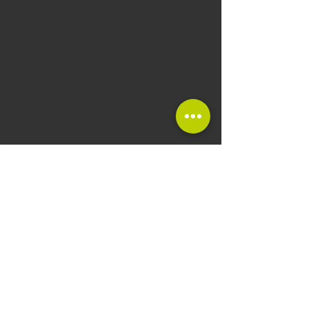
Freiraum in einem aufstrebenden
Handelsunternehmen
• Unbefristeter Anstellungsvertrag
• Urlaubs- und Weihnachtsgeld
• Fahrtkostenzuschuss
• Dienstrad-Leasing
• Mitarbeiter-Benefits wie
Tankgutscheine,
vermögenswirksame Leistungen,
Mitarbeiterrabatte und der
Möglichkeit einer Sachbezugskarte
• Firmenevents wie Teamausflüge,
Sommerfeste und Weihnachtsfeiern