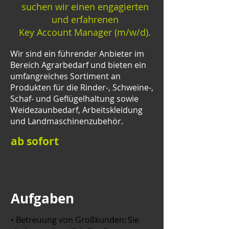
suchen wir einen engagierten
und erfahrenen
Key Account Manager (m⁠/⁠w⁠/⁠d).
Wir sind ein führender Anbieter im
Bereich Agrarbedarf und bieten ein
umfangreiches Sortiment an
Produkten für die Rinder-, Schweine-,
Schaf- und Geflügelhaltung sowie
Weidezaunbedarf, Arbeitskleidung
und Landmaschinenzubehör.
ab sofort
Aufgaben
• Betreuung von Großkunden: Sie