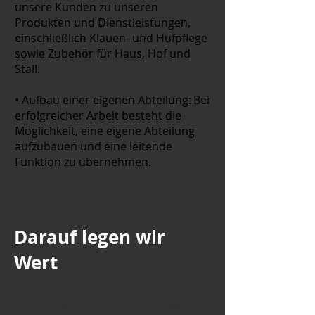
unsere Kunden zu unseren
Produkten und Dienstleistungen,
einschließlich Klauen- und Hufpflege
sowie Zubehör für Haus, Hof und
Stall.
• Aufbau einer eigenen Abteilung: Bei
erfolgreicher Arbeit besteht die
Möglichkeit, eine eigene Abteilung
aufzubauen und eine leitende
Funktion zu übernehmen.
Darauf legen wir
Wert
• Abgeschlossenes Studium im
Bereich Betriebswirtschaft (BWL),