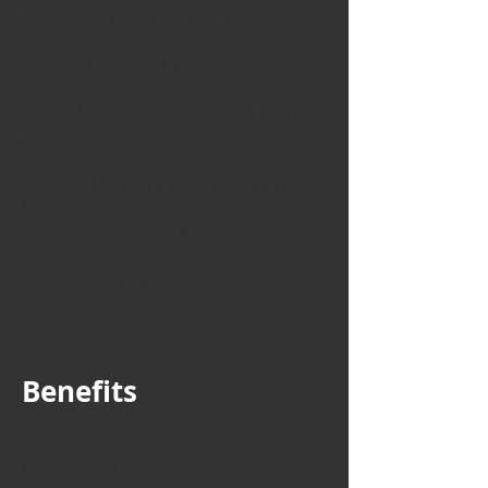
Einkauf/Disposition von Vorteil
• Gute MS-Office-Kenntnisse
• Gute Englischkenntnisse in Wort
und Schrift
• Hohes Maß an Eigeninitiative und
Kommunikationsstärke sowie eine
stark strukturierte Arbeitsweise
• Teamfähigkeit
Benefits
• Entwicklungsmöglichkeiten und
Freiraum in einem aufstrebenden