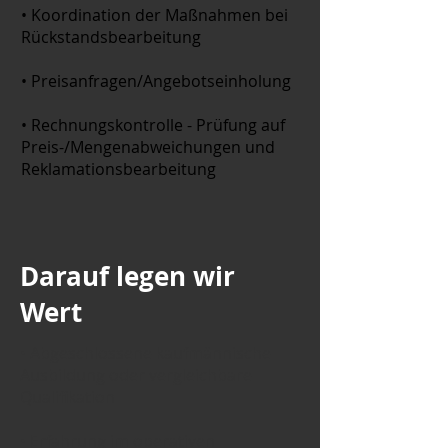
• Koordination der Maßnahmen bei
Rückstandsbearbeitung
• Preisanfragen/Angebotseinholung
• Rechnungskontrolle - Prüfung auf
Preis-/Mengenabweichungen und
Reklamationsbearbeitung
Darauf legen wir
Wert
• Abgeschlossene kaufmännische
Ausbildung oder vergleichbare
Qualifikation
• Erfahrung im operativen