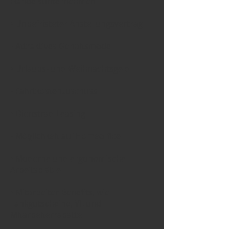
Handelsunternehmen
• Unbefristeter Anstellungsvertrag
• Attraktives Gehaltsmodell
• Urlaubs- und Weihnachtsgeld
• Fahrtkostenzuschuss
• Dienstrad-Leasing
• Möglichkeit auf Homeoffice
• Moderne und ergonomische
Arbeitsplätze
• Mitarbeiter-Benefits, wie
Tankgutscheine, VL und
Mitarbeiterrabatte